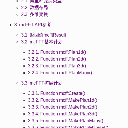
2.1. 傅里叶变换类型
2.2. 数据布局
2.3. 多维变换
3. mcFFT API参考
3.1. 返回值mcfftResult
3.2. mcFFT基本计划
3.2.1. Function mcfftPlan1d()
3.2.2. Function mcfftPlan2d()
3.2.3. Function mcfftPlan3d()
3.2.4. Function mcfftPlanMany()
3.3. mcFFT扩展计划
3.3.1. Function mcfftCreate()
3.3.2. Function mcfftMakePlan1d()
3.3.3. Function mcfftMakePlan2d()
3.3.4. Function mcfftMakePlan3d()
3.3.5. Function mcfftMakePlanMany()
3.3.6. Function mcfftMakePlanMany64()