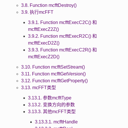
3.8. Function mcfftDestroy()
3.9. 执行mcFFT
3.9.1. Function mcfftExecC2C() 和
mcfftExecZ2Z()
3.9.2. Function mcfftExecR2C() 和
mcfftExecD2Z()
3.9.3. Function mcfftExecC2R() 和
mcfftExecZ2D()
3.10. Function mcfftSetStream()
3.11. Function mcfftGetVersion()
3.12. Function mcfftGetProperty()
3.13. mcFFT类型
3.13.1. 参数mcfftType
3.13.2. 变换方向的参数
3.13.3. 其他mcFFT类型
3.13.3.1. mcfftHandle