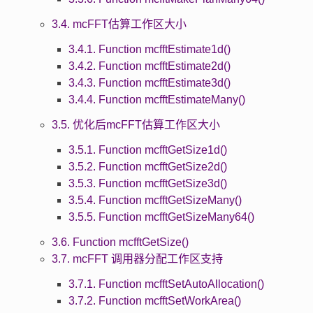
3.4. mcFFT估算工作区大小
3.4.1. Function mcfftEstimate1d()
3.4.2. Function mcfftEstimate2d()
3.4.3. Function mcfftEstimate3d()
3.4.4. Function mcfftEstimateMany()
3.5. 优化后mcFFT估算工作区大小
3.5.1. Function mcfftGetSize1d()
3.5.2. Function mcfftGetSize2d()
3.5.3. Function mcfftGetSize3d()
3.5.4. Function mcfftGetSizeMany()
3.5.5. Function mcfftGetSizeMany64()
3.6. Function mcfftGetSize()
3.7. mcFFT 调用器分配工作区支持
3.7.1. Function mcfftSetAutoAllocation()
3.7.2. Function mcfftSetWorkArea()