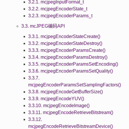
3.2.1. mcjpegInputFormat_t
3.2.2. mcjpegEncoderState_t
3.2.3. mcjpegEncoderParams_t
3.3. mcJPEG编码API
3.3.1. mcjpegEncoderStateCreate()
3.3.2. mcjpegEncoderStateDestroy()
3.3.3. mcjpegEncoderParamsCreate()
3.3.4. mcjpegEncoderParamsDestroy()
3.3.5. mcjpegEncoderParamsSetEncoding()
3.3.6. mcjpegEncoderParamsSetQuality()
3.3.7.
mcjpegEncoderParamsSetSamplingFactors()
3.3.8. mcjpegEncodeGetBufferSize()
3.3.9. mcjpegEncodeYUV()
3.3.10. mcjpegEncodeImage()
3.3.11. mcjpegEncodeRetrieveBitstream()
3.3.12.
mcjpegEncodeRetrieveBitstreamDevice()