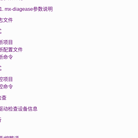
.1. mx-diagease参数说明
 日志文件
式
 诊断项目
 诊断配置文件
 诊断命令
式
 监控项目
 监控命令
检查
 无驱动检查设备信息
析