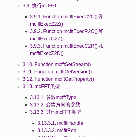
3.9. 执行mcFFT
3.9.1. Function mcfftExecC2C() 和
mcfftExecZ2Z()
3.9.2. Function mcfftExecR2C() 和
mcfftExecD2Z()
3.9.3. Function mcfftExecC2R() 和
mcfftExecZ2D()
3.10. Function mcfftSetStream()
3.11. Function mcfftGetVersion()
3.12. Function mcfftGetProperty()
3.13. mcFFT类型
3.13.1. 参数mcfftType
3.13.2. 变换方向的参数
3.13.3. 其他mcFFT类型
3.13.3.1. mcfftHandle
3.13.3.2. mcfftReal