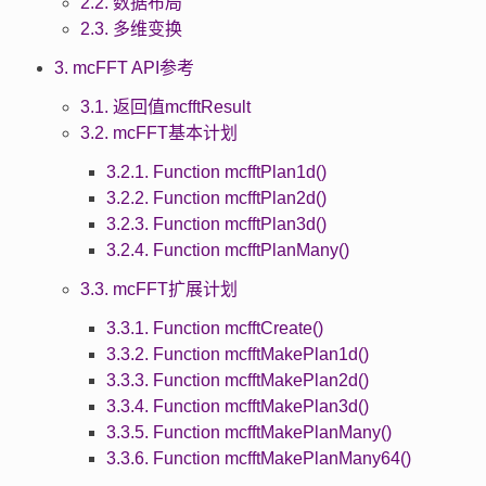
2.2. 数据布局
2.3. 多维变换
3. mcFFT API参考
3.1. 返回值mcfftResult
3.2. mcFFT基本计划
3.2.1. Function mcfftPlan1d()
3.2.2. Function mcfftPlan2d()
3.2.3. Function mcfftPlan3d()
3.2.4. Function mcfftPlanMany()
3.3. mcFFT扩展计划
3.3.1. Function mcfftCreate()
3.3.2. Function mcfftMakePlan1d()
3.3.3. Function mcfftMakePlan2d()
3.3.4. Function mcfftMakePlan3d()
3.3.5. Function mcfftMakePlanMany()
3.3.6. Function mcfftMakePlanMany64()