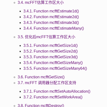
3.4. mcFFT估算工作区大小
3.4.1. Function mcfftEstimate1d()
3.4.2. Function mcfftEstimate2d()
3.4.3. Function mcfftEstimate3d()
3.4.4. Function mcfftEstimateMany()
3.5. 优化后mcFFT估算工作区大小
3.5.1. Function mcfftGetSize1d()
3.5.2. Function mcfftGetSize2d()
3.5.3. Function mcfftGetSize3d()
3.5.4. Function mcfftGetSizeMany()
3.5.5. Function mcfftGetSizeMany64()
3.6. Function mcfftGetSize()
3.7. mcFFT 调用器分配工作区支持
3.7.1. Function mcfftSetAutoAllocation()
3.7.2. Function mcfftSetWorkArea()
3.8. Function mcfftDestroy()