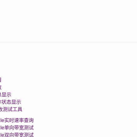
署
放
息显示
工作状态显示
e验收测试工具
 PCIe实时速率查询
 PCIe单向带宽测试
 PCIe双向带宽测试