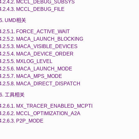
4.2.4.2. MCCL_DEBUG_SUBSYS
4.2.4.3. MCCL_DEBUG_FILE
.5. UMD相关
4.2.5.1. FORCE_ACTIVE_WAIT
4.2.5.2. MACA_LAUNCH_BLOCKING
4.2.5.3. MACA_VISIBLE_DEVICES
4.2.5.4. MACA_DEVICE_ORDER
4.2.5.5. MXLOG_LEVEL
4.2.5.6. MACA_LAUNCH_MODE
4.2.5.7. MACA_MPS_MODE
4.2.5.8. MACA_DIRECT_DISPATCH
2.6. 工具相关
4.2.6.1. MX_TRACER_ENABLED_MCPTI
4.2.6.2. MCCL_OPTIMIZATION_A2A
4.2.6.3. P2P_MODE