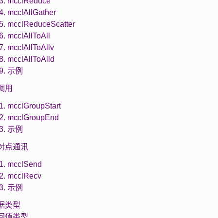
.3. mcclReduce
.4. mcclAllGather
.5. mcclReduceScatter
6. mcclAllToAll
7. mcclAllToAllv
8. mcclAllToAlld
.9. 示例
组调用
.1. mcclGroupStart
.2. mcclGroupEnd
.3. 示例
 点对点通讯
.1. mcclSend
.2. mcclRecv
.3. 示例
 数据类型
 返回值类型