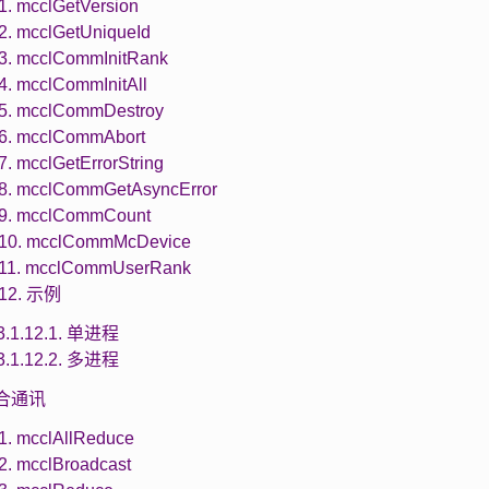
.1. mcclGetVersion
.2. mcclGetUniqueId
.3. mcclCommInitRank
.4. mcclCommInitAll
.5. mcclCommDestroy
.6. mcclCommAbort
.7. mcclGetErrorString
.8. mcclCommGetAsyncError
.9. mcclCommCount
.10. mcclCommMcDevice
.11. mcclCommUserRank
.12. 示例
3.1.12.1. 单进程
3.1.12.2. 多进程
 集合通讯
.1. mcclAllReduce
.2. mcclBroadcast