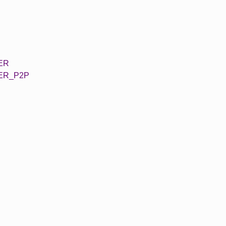
ER
ER_P2P