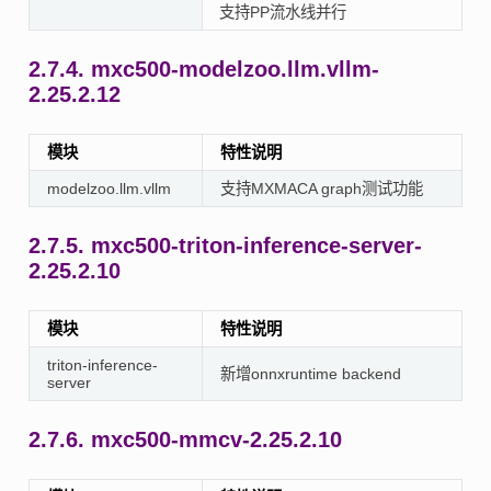
支持PP流水线并行
2.7.4.
mxc500-modelzoo.llm.vllm-
2.25.2.12
模块
特性说明
modelzoo.llm.vllm
支持MXMACA graph测试功能
2.7.5.
mxc500-triton-inference-server-
2.25.2.10
模块
特性说明
triton-inference-
新增onnxruntime backend
server
2.7.6.
mxc500-mmcv-2.25.2.10