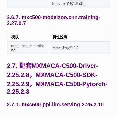
bert、字节模型优化
2.6.7.
mxc500-modelzoo.cnn.training-
2.27.0.7
模块
特性说明
modelzoo.cnn.traini
mmcv升级到2.2
ng
2.7.
配套MXMACA-C500-Driver-
2.25.2.8，MXMACA-C500-SDK-
2.25.2.9，MXMACA-C500-Pytorch-
2.25.2.8
2.7.1.
mxc500-ppl.llm.serving-2.25.2.10