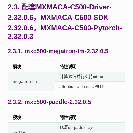
2.3.
配套MXMACA-C500-Driver-
2.32.0.6，MXMACA-C500-SDK-
2.32.0.6，MXMACA-C500-Pytorch-
2.32.0.3
2.3.1.
mxc500-megatron-lm-2.32.0.5
模块
特性说明
计算通信并行支持sdma
megatron-lm
attention offload 支持TE
2.3.2.
mxc500-paddle-2.32.0.5
模块
特性说明
修复op paddle.eye
paddle