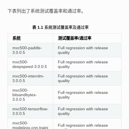
下表列出了系统测试覆盖率和通过率。
表 1.1
系统测试覆盖率及通过率
系统
测试覆盖率/通过率
mxc500-paddle-
Full regression with release
3.0.0.5
quality
mxc500-
Full regression with release
deepspeed-3.0.0.5
quality
mxc500-internlm-
Full regression with release
3.0.0.5
quality
mxc500-
Full regression with release
bitsandbytes-
quality
3.0.0.5
mxc500-tensorflow-
Full regression with release
3.0.0.5
quality
mxc500-
Full regression with release
modelzoo.cnn.traini