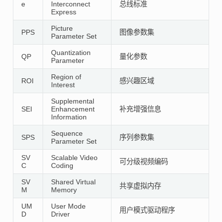
e
Interconnect
总线标准
Express
Picture
PPS
图像参数集
Parameter Set
Quantization
QP
量化参数
Parameter
Region of
ROI
感兴趣区域
Interest
Supplemental
SEI
Enhancement
补充增强信息
Information
Sequence
SPS
序列参数集
Parameter Set
SV
Scalable Video
可分级视频编码
C
Coding
SV
Shared Virtual
共享虚拟内存
M
Memory
UM
User Mode
用户模式驱动程序
D
Driver