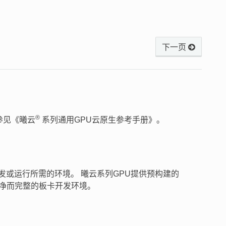
下一页
®
，参见《曦云
系列通用GPU云原生参考手册》。
或运行所需的环境。 曦云系列GPU提供预构建的
净而完整的板卡开发环境。