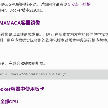
装曦云GPU的内核驱动。详细内容请参见
3
安装与维护
。
er，Docker版本≥19.03。
MXMACA容器镜像
容器镜像是以离线形式发布。用户可在随本文档发布的软件包中找
例，用户应根据实际收到的软件包版本对版本字段进行相应替换
命令，完成容器镜像的加载。
ad
<
./
maca
-
c500
-
container
-
2.0.0
.
tar
.
gz
ocker容器中使用板卡
全部GPU