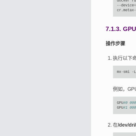
docker
ru
--device
=
cr.metax-
7.1.3.
GP
操作步骤
执行以下命
mx
-
smi
-
L
例如，GP
GPU
#0 000
GPU
#1 000
在
/dev/dri