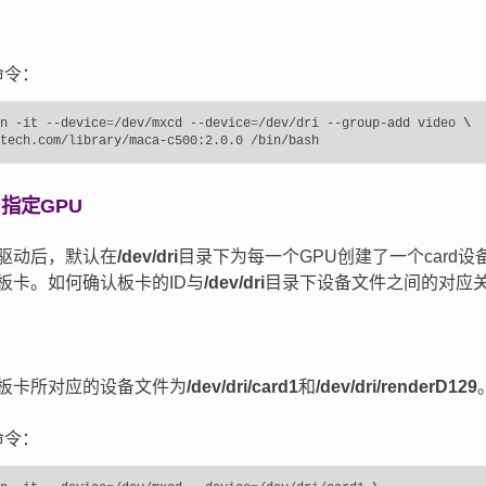
命令：
n
-it
--device
=
/dev/mxcd
--device
=
/dev/dri
--group-add
video
\
tech.com/library/maca-c500:2.0.0
指定GPU
驱动后，默认在
/dev/dri
目录下为每一个GPU创建了一个card设
板卡。如何确认板卡的ID与
/dev/dri
目录下设备文件之间的对应
板卡所对应的设备文件为
/dev/dri/card1
和
/dev/dri/renderD129
命令：