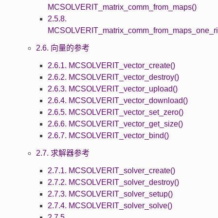
MCSOLVERIT_matrix_comm_from_maps()
2.5.8.
MCSOLVERIT_matrix_comm_from_maps_one_ri
2.6. 向量的参考
2.6.1. MCSOLVERIT_vector_create()
2.6.2. MCSOLVERIT_vector_destroy()
2.6.3. MCSOLVERIT_vector_upload()
2.6.4. MCSOLVERIT_vector_download()
2.6.5. MCSOLVERIT_vector_set_zero()
2.6.6. MCSOLVERIT_vector_get_size()
2.6.7. MCSOLVERIT_vector_bind()
2.7. 求解器参考
2.7.1. MCSOLVERIT_solver_create()
2.7.2. MCSOLVERIT_solver_destroy()
2.7.3. MCSOLVERIT_solver_setup()
2.7.4. MCSOLVERIT_solver_solve()
2.7.5.