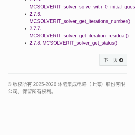
MCSOLVERIT_solver_solve_with_0_initial_gues
2.7.6.
MCSOLVERIT_solver_get_iterations_number()
2.7.7.
MCSOLVERIT_solver_get_iteration_residual()
2.7.8. MCSOLVERIT_solver_get_status()
下一页
© 版权所有 2025-2026 沐曦集成电路（上海）股份有限
公司。保留所有权利。