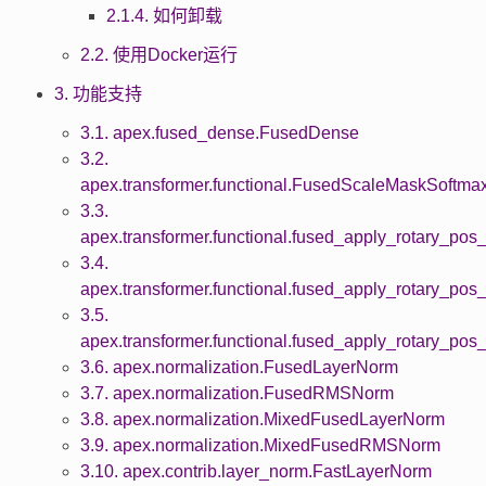
2.1.4. 如何卸载
2.2. 使用Docker运行
3. 功能支持
3.1. apex.fused_dense.FusedDense
3.2.
apex.transformer.functional.FusedScaleMaskSoftma
3.3.
apex.transformer.functional.fused_apply_rotary_po
3.4.
apex.transformer.functional.fused_apply_rotary_p
3.5.
apex.transformer.functional.fused_apply_rotary_po
3.6. apex.normalization.FusedLayerNorm
3.7. apex.normalization.FusedRMSNorm
3.8. apex.normalization.MixedFusedLayerNorm
3.9. apex.normalization.MixedFusedRMSNorm
3.10. apex.contrib.layer_norm.FastLayerNorm