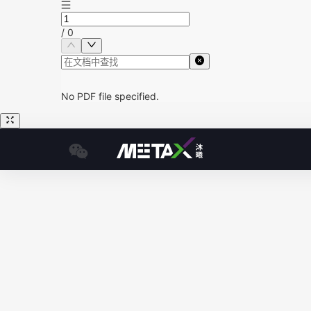
/
0
No PDF file specified.