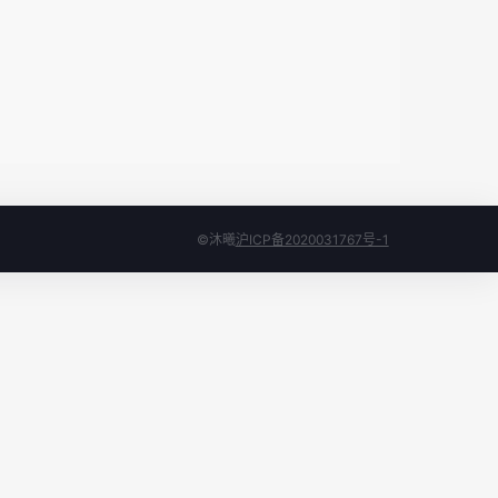
©沐曦
沪ICP备2020031767号-1