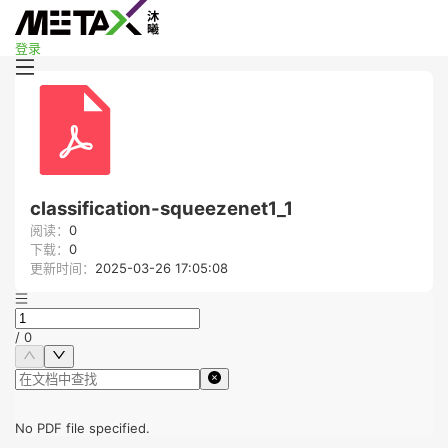
登录
classification-squeezenet1_1
阅读：
0
下载：
0
更新时间：
2025-03-26 17:05:08
/
0
No PDF file specified.