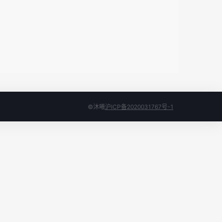
©沐曦
沪ICP备2020031767号-1