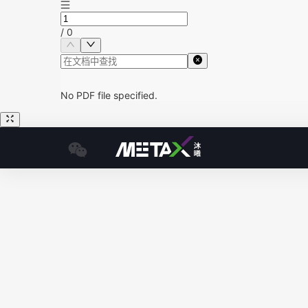
/
0
No PDF file specified.