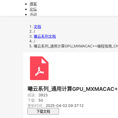
博客
论坛
活动
文档
软件下载
文档
/
教育
曦云系列文档
/
问题反馈
曦云系列_通用计算GPU_MXMACAC++编程指南_CN
曦云系列_通用计算GPU_MXMACAC+
阅读：
3923
下载：
50
更新时间：
2025-04-02 09:37:12
下载文档