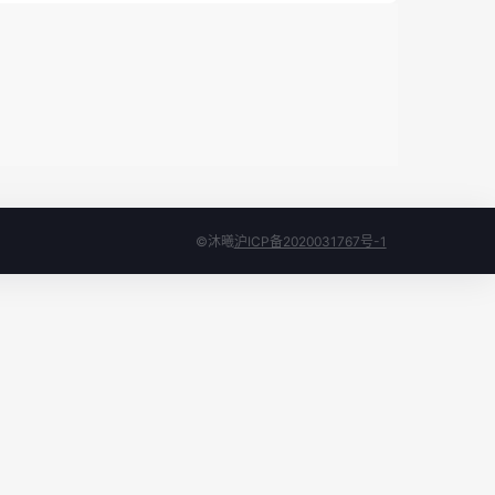
©沐曦
沪ICP备2020031767号-1