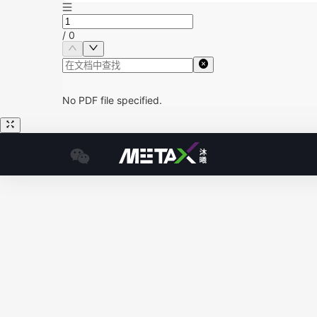
/
0
No PDF file specified.