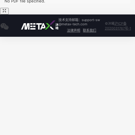
No PDF file specified.
技术支持邮箱：support-sw
©沐曦
沪ICP备
@metax-tech.com
2020031767号-1
法律声明
联系我们