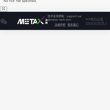
No PDF file specified.
技术支持邮箱：support-sw
©沐曦
沪ICP备
@metax-tech.com
2020031767号-1
法律声明
联系我们