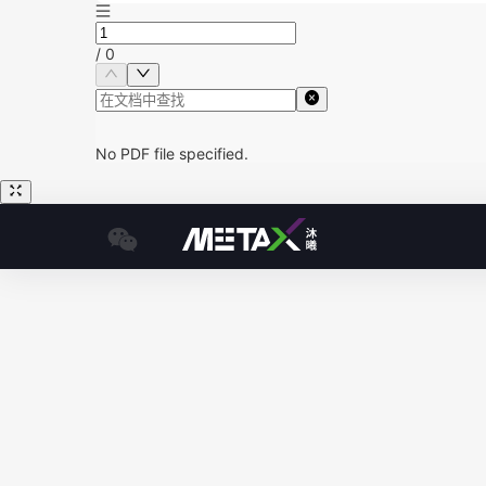
/
0
No PDF file specified.