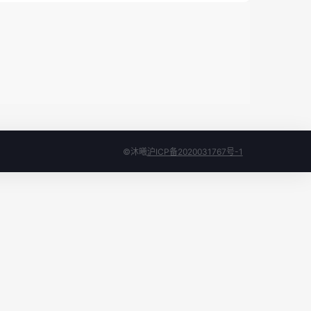
©沐曦
沪ICP备2020031767号-1