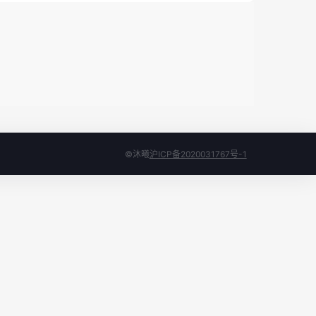
©沐曦
沪ICP备2020031767号-1