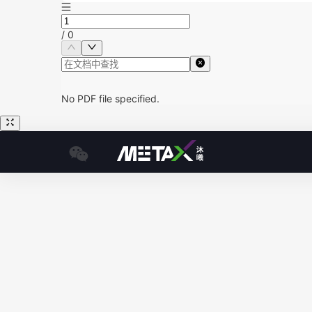
/
0
No PDF file specified.