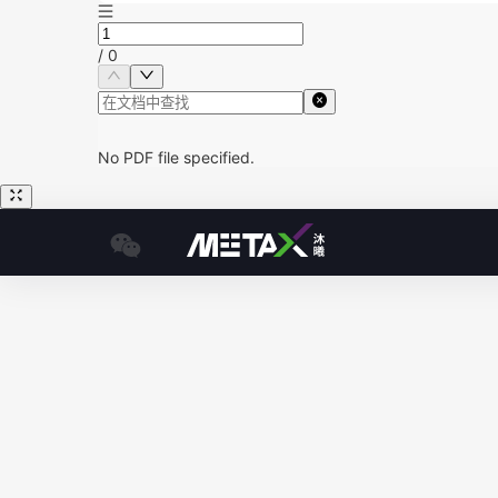
/
0
No PDF file specified.