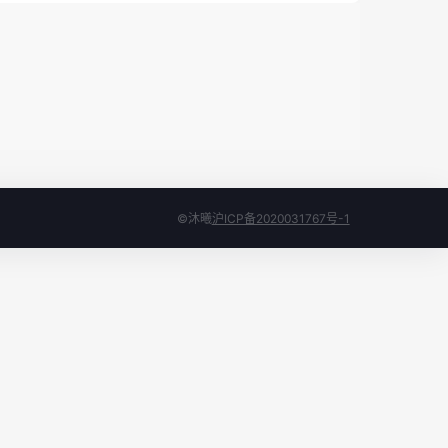
©沐曦
沪ICP备2020031767号-1