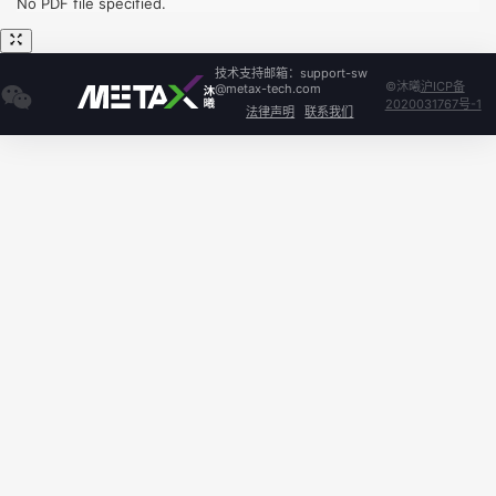
No PDF file specified.
技术支持邮箱：support-sw
©沐曦
沪ICP备
@metax-tech.com
2020031767号-1
法律声明
联系我们