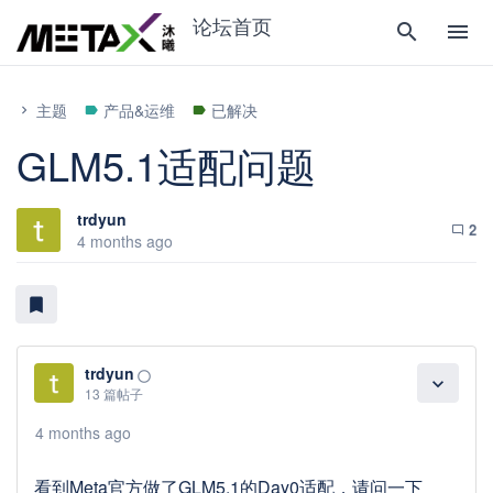
论坛首页
search
menu
主题
产品&运维
已解决
chevron_right
label
label
GLM5.1适配问题
trdyun
2
chat_bubble_outline
4 months ago
bookmark
trdyun
panorama_fish_eye
expand_more
13 篇帖子
4 months ago
看到Meta官方做了GLM5.1的Day0适配，请问一下