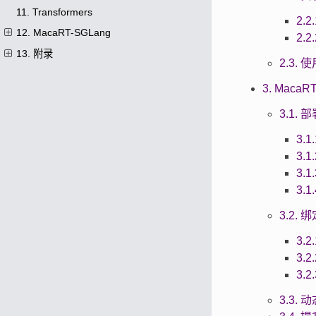
11. Transformers
2.2
12. MacaRT-SGLang
2.2
13. 附录
2.3.
3. MacaRT
3.1.
3.1
3.
3.
3.
3.2.
3.
3.
3.
3.3. 