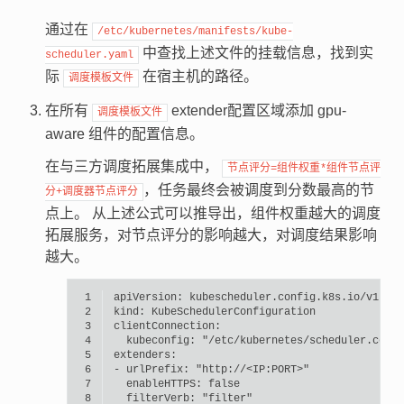
通过在
/etc/kubernetes/manifests/kube-
中查找上述文件的挂载信息，找到实
scheduler.yaml
际
在宿主机的路径。
调度模板文件
在所有
extender配置区域添加 gpu-
调度模板文件
aware 组件的配置信息。
在与三方调度拓展集成中，
节点评分=组件权重*组件节点评
，任务最终会被调度到分数最高的节
分+调度器节点评分
点上。 从上述公式可以推导出，组件权重越大的调度
拓展服务，对节点评分的影响越大，对调度结果影响
越大。
 1
apiVersion:
 2
kind:
 3
 4
kubeconfig:
"/etc/kubernetes/scheduler.conf"
 5
 6
-
urlPrefix:
"http://<IP:PORT>"
 7
enableHTTPS:
false
 8
filterVerb:
"filter"