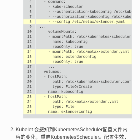
 4
-
 5
-
 6
-
--authentication-kubeconfig
=
 7
-
--authorization-kubeconfig
=
 8
-
--config
=
 9
10
11
-
mountPath:
12
name:
13
readOnly:
true
14
-
mountPath:
15
name:
16
readOnly:
true
17
18
19
-
20
path:
21
type:
22
name:
23
-
24
path:
25
type:
26
name:
Kubelet 会感知到KubernetesScheduler配置文件内
容的变化，重启KubernetesScheduler。配置生效，