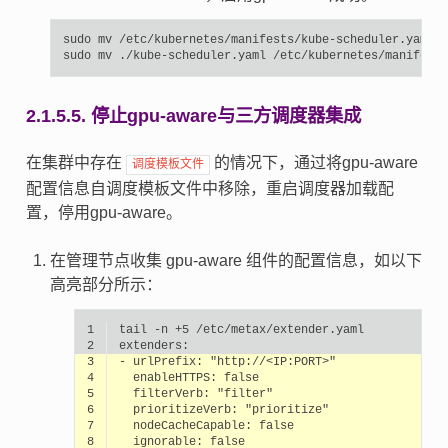
sudo
mv
/etc/kubernetes/manifests/kube-scheduler.yaml
.
sudo
mv
./kube-scheduler.yaml
2.1.5.5.
停止gpu-aware与三方调度器集成
在集群中存在
的情况下，通过将gpu-aware
调度模板文件
配置信息自调度模板文件中移除，重启调度器加载配
置，停用gpu-aware。
在管理节点收集 gpu-aware 组件的配置信息，如以下
高亮部分所示：
1
tail
-n
+5
2
3
-
urlPrefix:
"http://<IP:PORT>"
4
enableHTTPS:
false
5
filterVerb:
"filter"
6
prioritizeVerb:
"prioritize"
7
nodeCacheCapable:
false
8
ignorable:
false