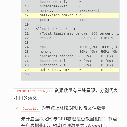
14
hugepages-1Gi:
0
15
hugepages-2Mi:
0
16
memory:
17
metax-tech.com/gpu:
4
18
pods:
110
19
20
Allocated
21
(
Total
limits
may
be
over
100
percent,
i.e.,
22
Resource
Requests
23
--------
--------
24
cpu
100m
(
2
%
)
100m
(
2
%
)
25
memory
50Mi
(
0
%
)
50Mi
(
0
%
)
26
ephemeral-storage
0
(
0
%
)
0
(
0
%
)
27
hugepages-1Gi
0
(
0
%
)
0
(
0
%
)
28
hugepages-2Mi
0
(
0
%
)
0
(
0
%
)
29
metax-tech.com/gpu
0
0
30
资源数量有三处呈现，分别代表
metax-tech.com/gpu
不同的涵义：
为节点上沐曦GPU设备文件数量。
Capacity
未开启虚拟化时与GPU物理设备数量相等；节点
N_\mathrm(gp
)
×
开启虚拟化后，预期资源数量为
N
g
p
u