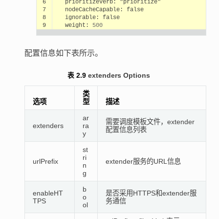
6
prioritizeVerb:
"prioritize"
7
nodeCacheCapable:
false
8
ignorable:
false
9
weight:
500
配置信息如下表所示。
表 2.9
extenders Options
类
选项
型
描述
ar
需要调度模板文件，extender
extenders
ra
配置信息列表
y
st
ri
urlPrefix
extender服务的URL信息
n
g
b
enableHT
是否采用HTTPS和extender服
o
TPS
务通信
ol