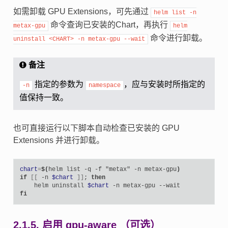
如需卸载 GPU Extensions，可先通过
helm
list
-n
命令查询已安装的Chart，再执行
metax-gpu
helm
命令进行卸载。
uninstall
<CHART>
-n
metax-gpu
--wait
备注
指定的参数为
，应与安装时所指定的
-n
namespace
值保持一致。
也可直接运行以下脚本自动检查已安装的 GPU
Extensions 并进行卸载。
chart
=
$(
helm
list
-q
-f
"metax"
-n
metax-gpu
)
if
[[
-n
$chart
]]
;
then
helm
uninstall
$chart
-n
metax-gpu
fi
2.1.5.
启用 gpu-aware （可选）