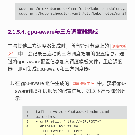
sudo
mv
/etc/kubernetes/manifests/kube-scheduler.yaml
.
sudo
mv
./kube-scheduler.yaml
2.1.5.4.
gpu-aware与三方调度器集成
在与其他三方调度器集成时，所有管理节点上的
调度模板
中，会记录已启动的三方调度拓展的配置信息。通
文件
过将gpu-aware配置信息加入调度模板文件，重启调度
器，即可集成gpu-aware和三方调度器。
在 gpu-aware 组件生成的
中，获取gpu-
调度模板文件
aware调度拓展服务的配置信息，如以下高亮部分所
示：
1
tail
-n
+5
2
3
-
urlPrefix:
"http://<IP:PORT>"
4
enableHTTPS:
false
5
filterVerb:
"filter"