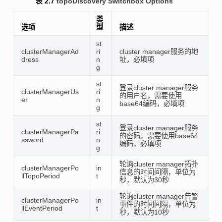
表 2.7
topoDiscovery Switchbox Options
类
选项
型
描述
st
clusterManagerAd
ri
cluster manager服务的地
dress
n
址，必填项
g
st
登录cluster manager服务
clusterManagerUs
ri
的用户名，需要使用
er
n
base64编码，必填项
g
st
登录cluster manager服务
clusterManagerPa
ri
的密码，需要使用base64
ssword
n
编码，必填项
g
轮询cluster manager拓扑
clusterManagerPo
in
信息的时间间隔，单位为
llTopoPeriod
t
秒，默认为30秒
轮询cluster manager告警
clusterManagerPo
in
事件的时间间隔，单位为
llEventPeriod
t
秒，默认为10秒