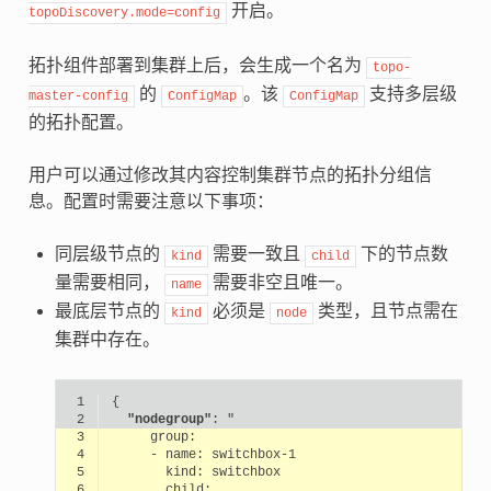
开启。
topoDiscovery.mode=config
拓扑组件部署到集群上后，会生成一个名为
topo-
的
。该
支持多层级
master-config
ConfigMap
ConfigMap
的拓扑配置。
用户可以通过修改其内容控制集群节点的拓扑分组信
息。配置时需要注意以下事项：
同层级节点的
需要一致且
下的节点数
kind
child
量需要相同，
需要非空且唯一。
name
最底层节点的
必须是
类型，且节点需在
kind
node
集群中存在。
 1
{
 2
"nodegroup"
:
"
 3
     group:
 4
     - name: switchbox-1
 5
       kind: switchbox
 6
       child: