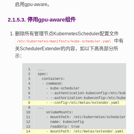
启用gpu-aware。
2.1.5.3.
停用gpu-aware组件
删除所有管理节点KubernetesScheduler配置文件
中有
/etc/kubernetes/manifests/kube-scheduler.yaml
关SchedulerExtender的内容，如以下高亮部分所
示：
 1
 2
 3
 4
-
 5
-
 6
-
--authentication-kubeconfig
=
 7
-
--authorization-kubeconfig
=
 8
-
--config
=
 9
10
11
-
mountPath:
12
name:
13
readOnly:
true
14
-
mountPath: