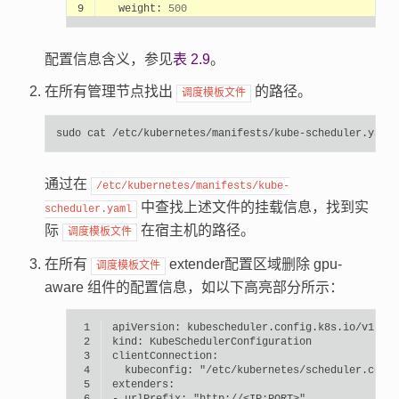
9
weight:
500
配置信息含义，参见
表 2.9
。
在所有管理节点找出
的路径。
调度模板文件
sudo
cat
/etc/kubernetes/manifests/kube-scheduler.yaml
通过在
/etc/kubernetes/manifests/kube-
中查找上述文件的挂载信息，找到实
scheduler.yaml
际
在宿主机的路径。
调度模板文件
在所有
extender配置区域删除 gpu-
调度模板文件
aware 组件的配置信息，如以下高亮部分所示：
 1
apiVersion:
 2
kind:
 3
 4
kubeconfig:
"/etc/kubernetes/scheduler.conf"
 5
 6
-
urlPrefix:
"http://<IP:PORT>"