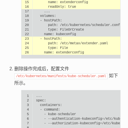
15
name:
16
readOnly:
true
17
18
19
-
20
path:
21
type:
22
name:
23
-
24
path:
25
type:
26
name:
删除操作完成后，配置文件
如下
/etc/kubernetes/manifests/kube-scheduler.yaml
所示。
 1
 2
 3
 4
-
 5
-
 6
-
--authentication-kubeconfig
=
 7
-
--authorization-kubeconfig
=