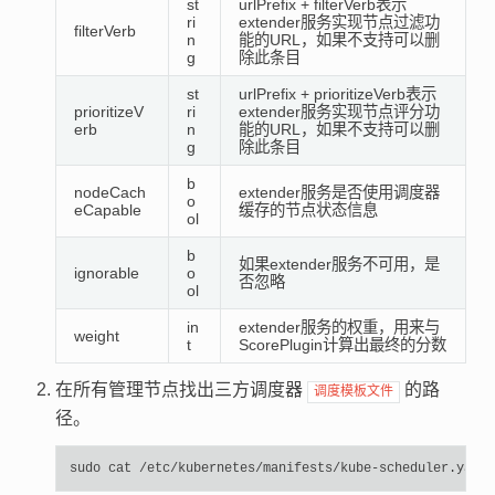
st
urlPrefix + filterVerb表示
ri
extender服务实现节点过滤功
filterVerb
n
能的URL，如果不支持可以删
g
除此条目
st
urlPrefix + prioritizeVerb表示
prioritizeV
ri
extender服务实现节点评分功
erb
n
能的URL，如果不支持可以删
g
除此条目
b
nodeCach
extender服务是否使用调度器
o
eCapable
缓存的节点状态信息
ol
b
如果extender服务不可用，是
ignorable
o
否忽略
ol
in
extender服务的权重，用来与
weight
t
ScorePlugin计算出最终的分数
在所有管理节点找出三方调度器
的路
调度模板文件
径。
sudo
cat
/etc/kubernetes/manifests/kube-scheduler.yaml