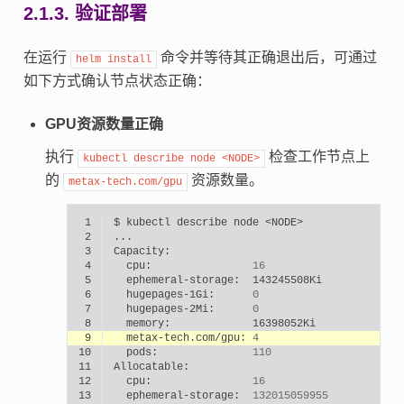
2.1.3.
验证部署
在运行
命令并等待其正确退出后，可通过
helm
install
如下方式确认节点状态正确：
GPU资源数量正确
执行
检查工作节点上
kubectl
describe
node
<NODE>
的
资源数量。
metax-tech.com/gpu
 1
$
kubectl
describe
node
 2
 3
 4
cpu:
16
 5
ephemeral-storage:
 6
hugepages-1Gi:
0
 7
hugepages-2Mi:
0
 8
memory:
 9
metax-tech.com/gpu:
4
10
pods:
110
11
12
cpu:
16
13
ephemeral-storage:
132015059955