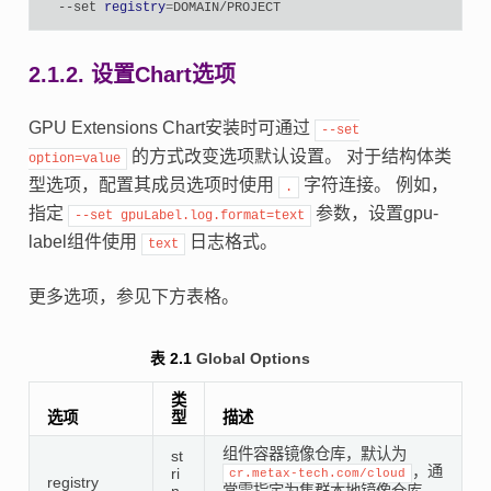
--set
registry
=
2.1.2.
设置Chart选项
GPU Extensions Chart安装时可通过
--set
的方式改变选项默认设置。 对于结构体类
option=value
型选项，配置其成员选项时使用
字符连接。 例如，
.
指定
参数，设置gpu-
--set
gpuLabel.log.format=text
label组件使用
日志格式。
text
更多选项，参见下方表格。
表 2.1
Global Options
类
选项
型
描述
组件容器镜像仓库，默认为
st
，通
ri
cr.metax-tech.com/cloud
registry