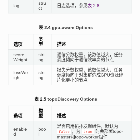
stru
log
日志选项，参见
表 2.8
ct
表 2.4
gpu-aware Options
类
选项
型
描述
score
stri
通信分数权重，该数值越大，任务
Weight
ng
调度倾向于通信效率高的节点
损失分数权重，该数值越大，任务
lossWe
stri
调度倾向于对集群造成GPU资源碎
ight
ng
片化更小的节点
表 2.5
topoDiscovery Options
类
选项
型
描述
是否启用拓扑发现组件，默认为
enable
boo
，为
时会部署topo-
false
true
d
l
master和topo-worker组件