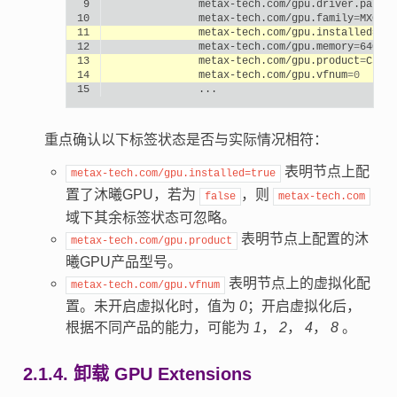
 9
metax-tech.com/gpu.driver.patch
=
10
metax-tech.com/gpu.family
=
11
metax-tech.com/gpu.installed
=
tru
12
metax-tech.com/gpu.memory
=
13
metax-tech.com/gpu.product
=
14
metax-tech.com/gpu.vfnum
=
0
15
重点确认以下标签状态是否与实际情况相符：
表明节点上配
metax-tech.com/gpu.installed=true
置了沐曦GPU，若为
，则
false
metax-tech.com
域下其余标签状态可忽略。
表明节点上配置的沐
metax-tech.com/gpu.product
曦GPU产品型号。
表明节点上的虚拟化配
metax-tech.com/gpu.vfnum
置。未开启虚拟化时，值为
0
；开启虚拟化后，
根据不同产品的能力，可能为
1
，
2
，
4
，
8
。
2.1.4.
卸载 GPU Extensions