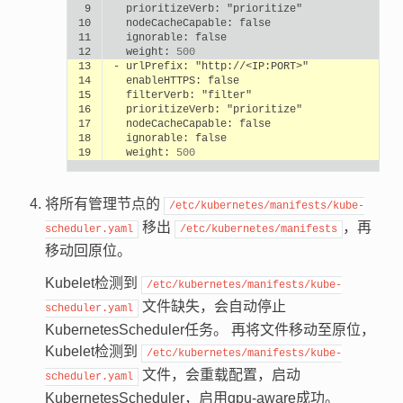
 9
prioritizeVerb:
"prioritize"
10
nodeCacheCapable:
false
11
ignorable:
false
12
weight:
500
13
-
urlPrefix:
"http://<IP:PORT>"
14
enableHTTPS:
false
15
filterVerb:
"filter"
16
prioritizeVerb:
"prioritize"
17
nodeCacheCapable:
false
18
ignorable:
false
19
weight:
500
将所有管理节点的
/etc/kubernetes/manifests/kube-
移出
，再
scheduler.yaml
/etc/kubernetes/manifests
移动回原位。
Kubelet检测到
/etc/kubernetes/manifests/kube-
文件缺失，会自动停止
scheduler.yaml
KubernetesScheduler任务。 再将文件移动至原位，
Kubelet检测到
/etc/kubernetes/manifests/kube-
文件，会重载配置，启动
scheduler.yaml
KubernetesScheduler，启用gpu-aware成功。