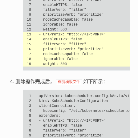
 7
enableHTTPS:
false
 8
filterVerb:
"filter"
 9
prioritizeVerb:
"prioritize"
10
nodeCacheCapable:
false
11
ignorable:
false
12
weight:
500
13
-
urlPrefix:
"http://<IP:PORT>"
14
enableHTTPS:
false
15
filterVerb:
"filter"
16
prioritizeVerb:
"prioritize"
17
nodeCacheCapable:
false
18
ignorable:
false
19
weight:
500
删除操作完成后，
如下所示：
调度模板文件
 1
apiVersion:
 2
kind:
 3
 4
kubeconfig:
"/etc/kubernetes/scheduler.conf"
 5
 6
-
urlPrefix:
"http://<IP:PORT>"
 7
enableHTTPS:
false
 8
filterVerb:
"filter"
 9
prioritizeVerb:
"prioritize"