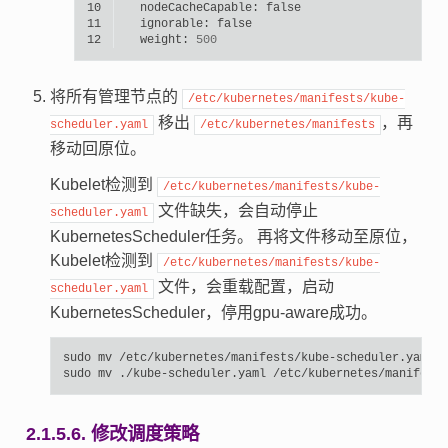
10
nodeCacheCapable:
false
11
ignorable:
false
12
weight:
500
将所有管理节点的
/etc/kubernetes/manifests/kube-
移出
，再
scheduler.yaml
/etc/kubernetes/manifests
移动回原位。
Kubelet检测到
/etc/kubernetes/manifests/kube-
文件缺失，会自动停止
scheduler.yaml
KubernetesScheduler任务。 再将文件移动至原位，
Kubelet检测到
/etc/kubernetes/manifests/kube-
文件，会重载配置，启动
scheduler.yaml
KubernetesScheduler，停用gpu-aware成功。
sudo
mv
/etc/kubernetes/manifests/kube-scheduler.yaml
.
sudo
mv
./kube-scheduler.yaml
2.1.5.6.
修改调度策略