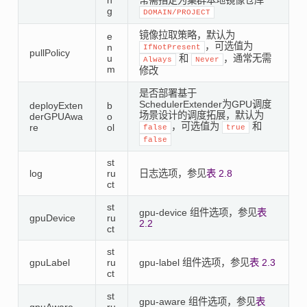
n
常需指定为集群本地镜像仓库
g
DOMAIN/PROJECT
镜像拉取策略，默认为
e
，可选值为
n
IfNotPresent
pullPolicy
u
和
，通常无需
Always
Never
m
修改
是否部署基于
SchedulerExtender为GPU调度
deployExten
b
场景设计的调度拓展，默认为
derGPUAwa
o
，可选值为
和
re
ol
false
true
false
st
log
ru
日志选项，参见
表 2.8
ct
st
gpu-device 组件选项，参见
表
gpuDevice
ru
2.2
ct
st
gpuLabel
ru
gpu-label 组件选项，参见
表 2.3
ct
st
gpu-aware 组件选项，参见
表