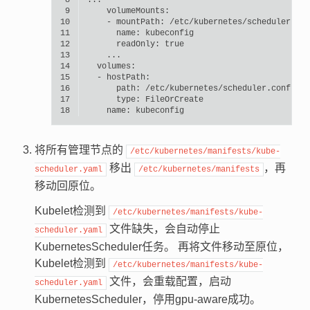
 8
 9
10
-
mountPath:
11
name:
12
readOnly:
true
13
14
15
-
16
path:
17
type:
18
name:
将所有管理节点的
/etc/kubernetes/manifests/kube-
移出
，再
scheduler.yaml
/etc/kubernetes/manifests
移动回原位。
Kubelet检测到
/etc/kubernetes/manifests/kube-
文件缺失，会自动停止
scheduler.yaml
KubernetesScheduler任务。 再将文件移动至原位，
Kubelet检测到
/etc/kubernetes/manifests/kube-
文件，会重载配置，启动
scheduler.yaml
KubernetesScheduler，停用gpu-aware成功。