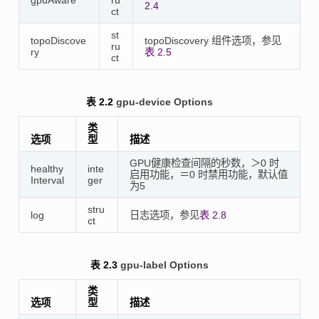
gpuAware
ru
2.4
ct
st
topoDiscove
topoDiscovery 组件选项，参见
ru
ry
表 2.5
ct
表 2.2
gpu-device Options
类
选项
型
描述
GPU健康检查间隔的秒数，＞0 时
healthy
inte
启用功能，＝0 时禁用功能，默认值
Interval
ger
为5
stru
log
日志选项，参见
表 2.8
ct
表 2.3
gpu-label Options
类
选项
型
描述