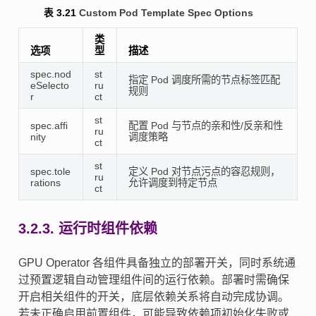
表 3.21
Custom Pod Template Spec Options
类
选项
型
描述
spec.nod
st
指定 Pod 调度所需的节点标签匹配
eSelecto
ru
规则
r
ct
st
spec.affi
配置 Pod 与节点的亲和性/反亲和性
ru
nity
调度策略
ct
st
spec.tole
定义 Pod 对节点污点的容忍规则，
ru
rations
允许调度到特定节点
ct
3.2.3.
运行时组件依赖
GPU Operator 各组件具备独立的部署开关，同时系统通
过预置逻辑自动管理组件间的运行依赖。部署时需确保
开启相关组件的开关，底层依赖关系将自动完成协调。
若未正确启用前置组件，可能导致依赖项初始化失败或