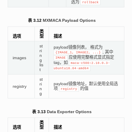
选为
rollback
表 3.12
MXMACA Payload Options
类
选项
型
描述
st
payload镜像列表， 格式为
ri
, 其中
{IMAGE_1,
IMAGE2,
...}
n
应使用完整格式显式指定
images
IMAGE
g
tag，如
maca-c500:2.18.0.3-
lis
ubuntu18.04-amd64
t
st
payload镜像地址，默认使用全局选
ri
registry
项
的值
n
registry
g
表 3.13
Data Exporter Options
类
选项
型
描述