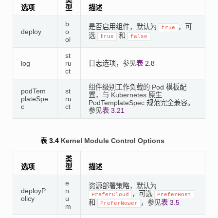
类
选项
型
描述
b
是否启用组件，默认为
，可
true
deploy
o
选
和
true
false
ol
st
log
ru
日志选项，参见
表 2.8
ct
组件级别工作负载的 Pod 模板配
podTem
st
置，与 Kubernetes 原生
plateSpe
ru
PodTemplateSpec 规范完全兼容。
c
ct
参见
表 3.21
表 3.4
Kernel Module Control Options
类
选项
型
描述
e
资源部署策略，默认为
deployP
n
，可选
PreferCloud
PreferHost
olicy
u
和
，参见
表 3.5
PreferNewer
m