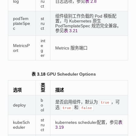
log
ru
日志选项，参见
表 2.8
ct
组件级别工作负载的 Pod 模板配
podTem
st
置，与 Kubernetes 原生
plateSpe
ru
PodTemplateSpec 规范完全兼容。
c
ct
参见
表 3.21
int
MetricsP
e
Metrics 服务端口
ort
g
er
表 3.18
GPU Scheduler Options
类
选项
型
描述
b
是否启用组件，默认为
，可
true
deploy
o
选
和
true
false
ol
st
kubeSch
kubernetes scheduler配置，参见
表
ru
eduler
3.19
ct