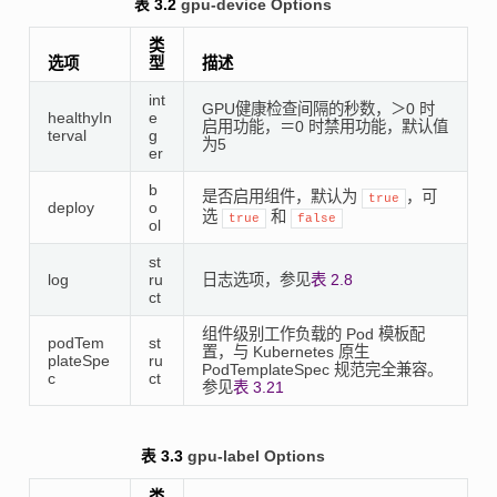
表 3.2
gpu-device Options
类
选项
型
描述
int
GPU健康检查间隔的秒数，＞0 时
healthyIn
e
启用功能，＝0 时禁用功能，默认值
terval
g
为5
er
b
是否启用组件，默认为
，可
true
deploy
o
选
和
true
false
ol
st
log
ru
日志选项，参见
表 2.8
ct
组件级别工作负载的 Pod 模板配
podTem
st
置，与 Kubernetes 原生
plateSpe
ru
PodTemplateSpec 规范完全兼容。
c
ct
参见
表 3.21
表 3.3
gpu-label Options