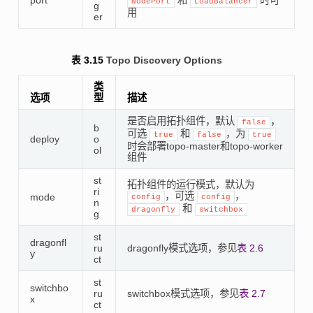
port
和
时可
NodePort
LoadBalancer
g
用
er
表 3.15
Topo Discovery Options
类
选项
型
描述
是否启用拓扑组件，默认
，
false
b
可选
和
，为
true
false
true
deploy
o
时会部署topo-master和topo-worker
ol
组件
st
拓扑组件的运行模式，默认为
ri
，可选
，
mode
config
config
n
和
dragonfly
switchbox
g
st
dragonfl
ru
dragonfly模式选项，参见
表 2.6
y
ct
st
switchbo
ru
switchbox模式选项，参见
表 2.7
x
ct