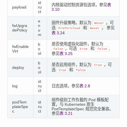
st
内核驱动控制资源包选项，参见
表
payload
ru
3.10
ct
e
固件升级策略，默认为
，可
Never
fwUpgra
n
选
和
， 参见
PreferCloud
Never
dePolicy
u
表 3.24
m
是否使用虚拟化固件，默认为
b
fwEnable
，可选
和
,
o
false
true
false
Virt
ol
参见
表 3.25
b
是否启用组件，默认为
，可
true
deploy
o
选
和
true
false
ol
st
log
ru
日志选项，参见
表 2.8
ct
组件级别工作负载的 Pod 模板配
podTem
st
置，与 Kubernetes 原生
plateSpe
ru
PodTemplateSpec 规范完全兼容。
c
ct
参见
表 3.21