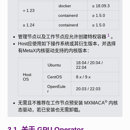
docker
≥ 18.09.3
= 1.23
containerd
≥ 1.5.0
≥ 1.24
containerd
≥ 1.5.0
1
管理节点以及工作节点应允许创建特权容器
。
Host应使用如下操作系统或其衍生版本，并选择
有MetaX内核驱动支持的内核版本：
18.04 / 20.04 /
Ubuntu
22.04
Host
CentOS
8.x / 9.x
OS
OpenEule
20.03 / 22.03
r
®
无需且不推荐在工作节点预安装 MXMACA
内核
态驱动，若已安装也无需卸载。
3.1.
关于 GPU Operator