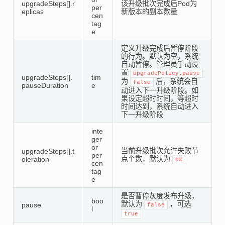
upgradeSteps[].r
该升级批次完成后Pod为
per
eplicas
新版本的副本数量
cen
tag
e
定义升级完成后暂停阶段
的行为。默认为空，系统
自动暂停。管理员手动设
置
upgradePolicy.pause
upgradeSteps[].
tim
为
后，系统会自
false
pauseDuration
e
动进入下一升级阶段。如
果设定超时时间，等超时
时间达到，系统自动进入
下一升级阶段
inte
ger
or
当前升级批次允许失败节
upgradeSteps[].t
per
点个数，默认为
oleration
0%
cen
tag
e
是否暂停灰度发布升级，
boo
默认为
，可选
pause
false
l
true