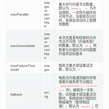
inte
最大并行升级节点数量，
ger
默认为
。
为不
100%
0
or
设限制，一次性升级所有
maxParallel
per
可用节点，当使用百分比
cen
时，系统会自动向上取整
tag
到整数
e
inte
本次灰度发布结束时允许
ger
节点不可用（升级失败）
or
的数量，默认为
。所
maxUnavailable
per
0%
cen
有参与升级的节点均需要
tag
升级到目标版本
e
每批次最大错误重试次
maxFailureThre
inte
数，默认为
shold
ger
0
每批次升级遇到操作异常
或者升级失败节点超过
upgradeSteps[].tolerat
时，被视为一次失
ion
stri
fallback
败，达到最大错误重试次
ng
数时，系统会执行相应的
降级操作（暂停和回
滚），默认为
，可
pause