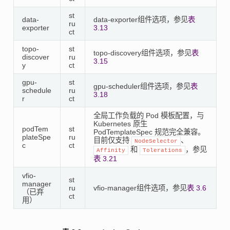
st
data-
data-exporter组件选项，参见
表
ru
exporter
3.13
ct
topo-
st
topo-discovery组件选项，参见
表
discover
ru
3.15
y
ct
gpu-
st
gpu-scheduler组件选项，参见
表
schedule
ru
3.18
r
ct
全局工作负载的 Pod 模板配置，与
Kubernetes 原生
podTem
st
PodTemplateSpec 规范完全兼容。
plateSpe
ru
目前仅支持
、
NodeSelector
c
ct
和
，参见
Affinity
Tolerations
表 3.21
vfio-
st
manager
ru
vfio-manager组件选项，参见
表 3.6
（已弃
ct
用）