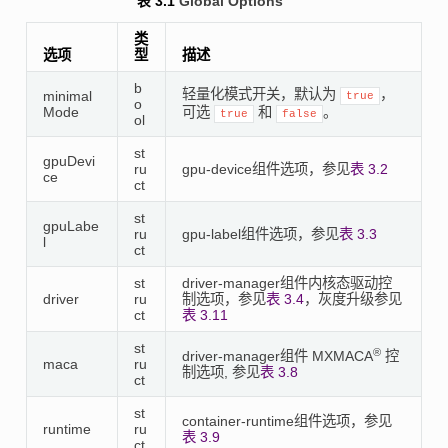
表 3.1
Global Options
类
选项
型
描述
b
轻量化模式开关，默认为
，
minimal
true
o
Mode
可选
和
。
true
false
ol
st
gpuDevi
ru
gpu-device组件选项，参见
表 3.2
ce
ct
st
gpuLabe
ru
gpu-label组件选项，参见
表 3.3
l
ct
st
driver-manager组件内核态驱动控
driver
ru
制选项，参见
表 3.4
，灰度升级参见
ct
表 3.11
st
®
driver-manager组件 MXMACA
控
maca
ru
制选项, 参见
表 3.8
ct
st
container-runtime组件选项，参见
runtime
ru
表 3.9
ct